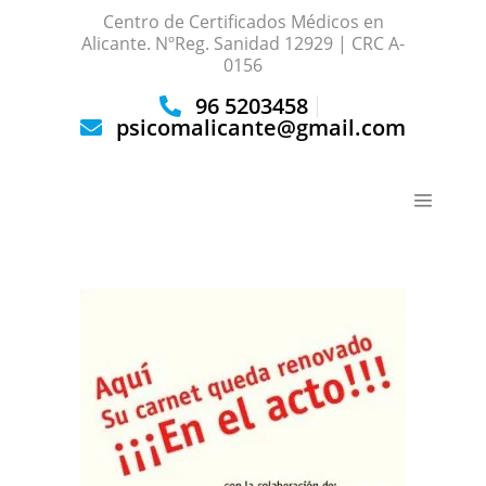
Centro de Certificados Médicos en
Alicante. NºReg. Sanidad 12929 | CRC A-
0156
96 5203458
psicomalicante@gmail.com